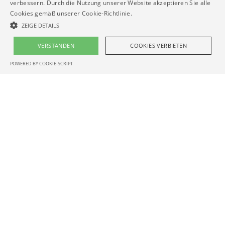
verbessern. Durch die Nutzung unserer Website akzeptieren Sie alle
Cookies gemäß unserer Cookie-Richtlinie.
ZEIGE DETAILS
VERSTANDEN
COOKIES VERBIETEN
POWERED BY COOKIE-SCRIPT
Nicht klassifizierte
Nicht klassifizierte Cookies sind Cookies, die keiner anderen Kategorie
angehören oder sich in der Kategorisierung befinden.
Name
Domain
Ablauf
Beschreibung
_GRECAPTCHA
.google.com
6 months
Trauer
Blumen haben die Kraft, die Persönlichkeit
des Verstorbenen noch einmal aufleben zu
lassen und die Trauernden zum Abschied zu
begleiten. In würdevollen Arrangements von